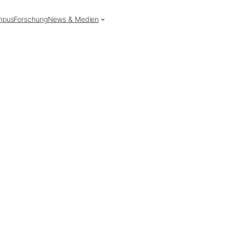
mpus
Forschung
News & Medien